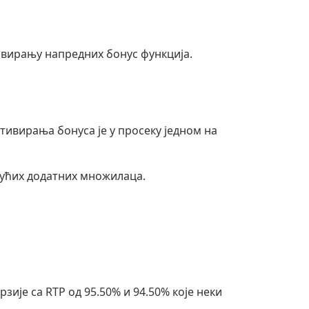
тивирању напредних бонус функција.
ктивирања бонуса је у просеку једном на
гућих додатних множилаца.
зије са RTP од 95.50% и 94.50% које неки