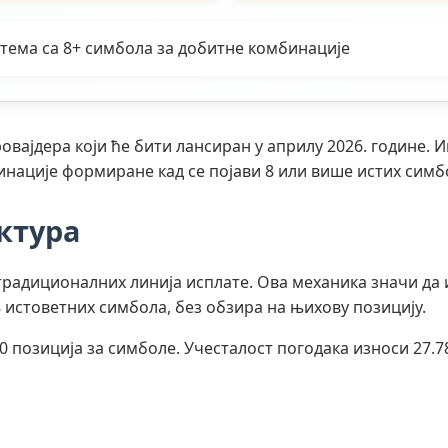
тема са 8+ симбола за добитне комбинације
ровајдера који ће бити лансиран у априлу 2026. године. 
инације формиране кад се појави 8 или више истих симбо
ктура
 традиционалних линија исплате. Ова механика значи да
8 истоветних симбола, без обзира на њихову позицију.
0 позиција за симболе. Учесталост погодака износи 27.