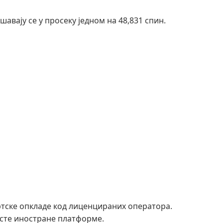
авају се у просеку једном на 48,831 спин.
ортске опкладе код лиценцираних оператора.
исте иностране платформе.