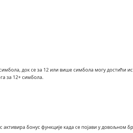
9 симбола, док се за 12 или више симбола могу достићи ис
га за 12+ симбола.
 активира бонус функције када се појави у довољном бр