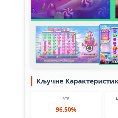
Кључне Карактеристи
RTP
96.50%