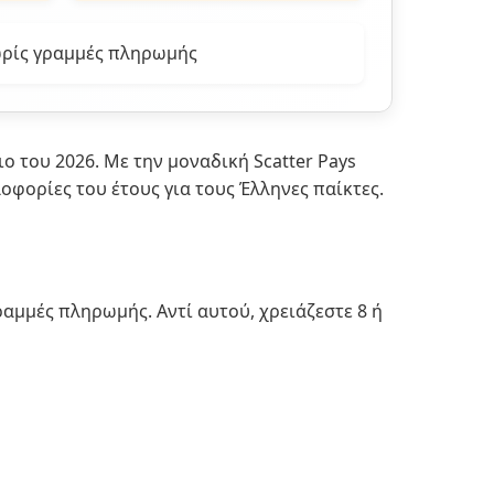
ωρίς γραμμές πληρωμής
ιο του 2026. Με την μοναδική Scatter Pays
οφορίες του έτους για τους Έλληνες παίκτες.
ραμμές πληρωμής. Αντί αυτού, χρειάζεστε 8 ή