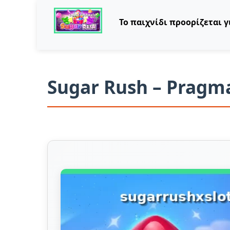
Το παιχνίδι προορίζεται 
Sugar Rush – Pragma