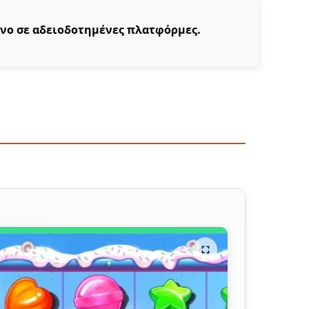
μόνο σε αδειοδοτημένες πλατφόρμες.