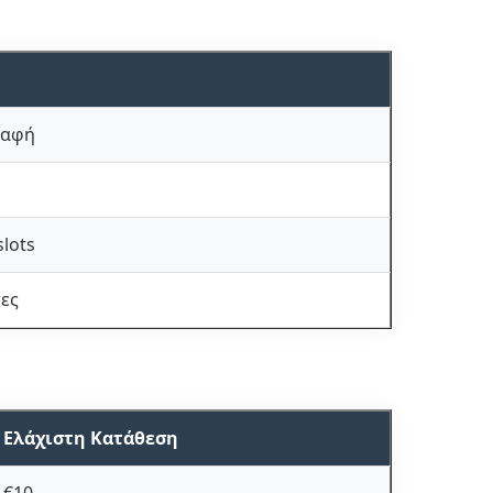
ραφή
lots
ες
Ελάχιστη Κατάθεση