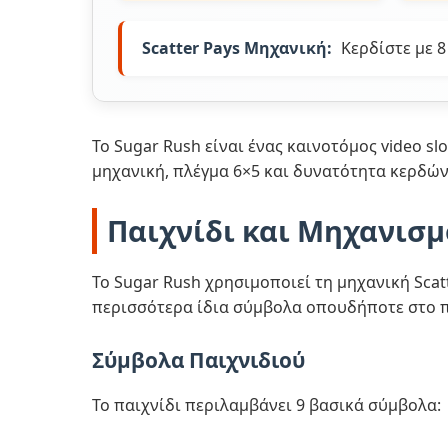
Scatter Pays Μηχανική:
Κερδίστε με 
Το Sugar Rush είναι ένας καινοτόμος video sl
μηχανική, πλέγμα 6×5 και δυνατότητα κερδών 
Παιχνίδι και Μηχανισμ
Το Sugar Rush χρησιμοποιεί τη μηχανική Scat
περισσότερα ίδια σύμβολα οπουδήποτε στο π
Σύμβολα Παιχνιδιού
Το παιχνίδι περιλαμβάνει 9 βασικά σύμβολα: