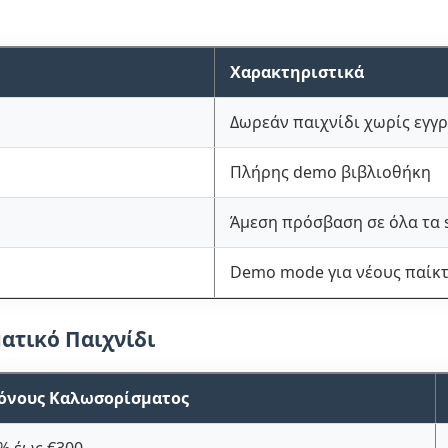
Χαρακτηριστικά
Δωρεάν παιχνίδι χωρίς εγγ
Πλήρης demo βιβλιοθήκη
Άμεση πρόσβαση σε όλα τα s
Demo mode για νέους παίκτ
ατικό Παιχνίδι
νους Καλωσορίσματος