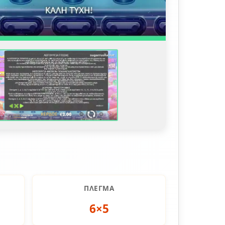
ΠΛΈΓΜΑ
6×5