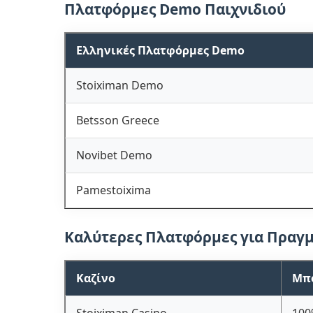
Πλατφόρμες Demo Παιχνιδιού
Ελληνικές Πλατφόρμες Demo
Stoiximan Demo
Betsson Greece
Novibet Demo
Pamestoixima
Καλύτερες Πλατφόρμες για Πραγμ
Καζίνο
Μπό