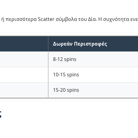
 ή περισσότερα Scatter σύμβολα του Δία. Η συχνότητα εν
Δωρεάν Περιστροφές
8-12 spins
10-15 spins
15-20 spins
ς