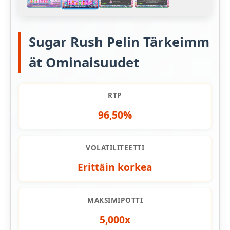
Sugar Rush Pelin Tärkeimm
ät Ominaisuudet
RTP
96,50%
VOLATILITEETTI
Erittäin korkea
MAKSIMIPOTTI
5,000x