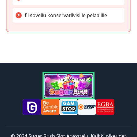
Ei sovellu konservatiivisille pelaajille
© 2024 Sugar Rush Slot Arvostelu. Kaikki oikeudet