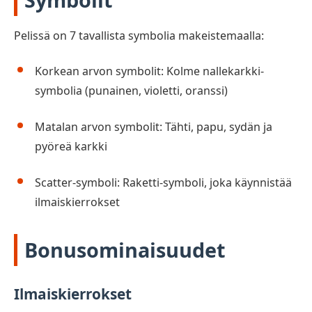
Pelissä on 7 tavallista symbolia makeistemaalla:
Korkean arvon symbolit: Kolme nallekarkki-
symbolia (punainen, violetti, oranssi)
Matalan arvon symbolit: Tähti, papu, sydän ja
pyöreä karkki
Scatter-symboli: Raketti-symboli, joka käynnistää
ilmaiskierrokset
Bonusominaisuudet
Ilmaiskierrokset