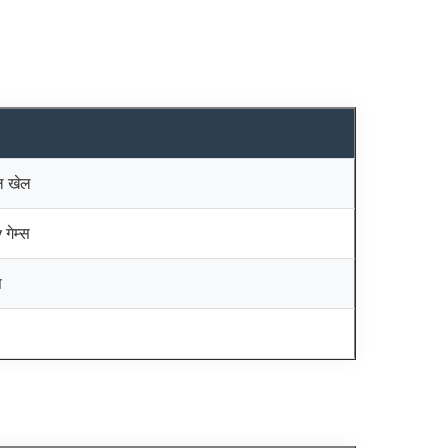
ाल खेल
गेम्स
स