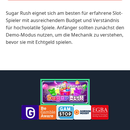
Sugar Rush eignet sich am besten für erfahrene Slot-
Spieler mit ausreichendem Budget und Verständnis
für hochvolatile Spiele. Anfänger sollten zunächst den
Demo-Modus nutzen, um die Mechanik zu verstehen,
bevor sie mit Echtgeld spielen.