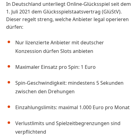
In Deutschland unterliegt Online-Glücksspiel seit dem
1. Juli 2021 dem Glücksspielstaatsvertrag (GlüStV).
Dieser regelt streng, welche Anbieter legal operieren
dürfen:
Nur lizenzierte Anbieter mit deutscher
Konzession dürfen Slots anbieten
Maximaler Einsatz pro Spin: 1 Euro
Spin-Geschwindigkeit: mindestens 5 Sekunden
zwischen den Drehungen
Einzahlungslimits: maximal 1.000 Euro pro Monat
Verlustlimits und Spielzeitbegrenzungen sind
verpflichtend