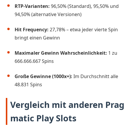
RTP-Varianten:
96,50% (Standard), 95,50% und
94,50% (alternative Versionen)
Hit Frequency:
27,78% – etwa jeder vierte Spin
bringt einen Gewinn
Maximaler Gewinn Wahrscheinlichkeit:
1 zu
666.666.667 Spins
Große Gewinne (1000x+):
Im Durchschnitt alle
48.831 Spins
Vergleich mit anderen Prag
matic Play Slots