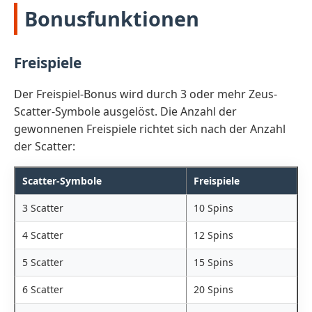
Bonusfunktionen
Freispiele
Der Freispiel-Bonus wird durch 3 oder mehr Zeus-
Scatter-Symbole ausgelöst. Die Anzahl der
gewonnenen Freispiele richtet sich nach der Anzahl
der Scatter:
Scatter-Symbole
Freispiele
3 Scatter
10 Spins
4 Scatter
12 Spins
5 Scatter
15 Spins
6 Scatter
20 Spins