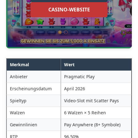
CASINO-WEBSITE
Merkmal
Wert
Anbieter
Pragmatic Play
Erscheinungsdatum
April 2026
Spieltyp
Video-Slot mit Scatter Pays
Walzen
6 Walzen × 5 Reihen
Gewinnlinien
Pay Anywhere (8+ Symbole)
RTP
96,50%